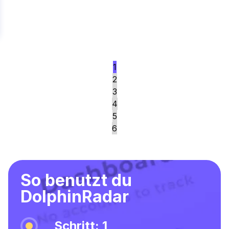
1
2
3
4
5
6
So benutzt du
DolphinRadar
Schritt: 1