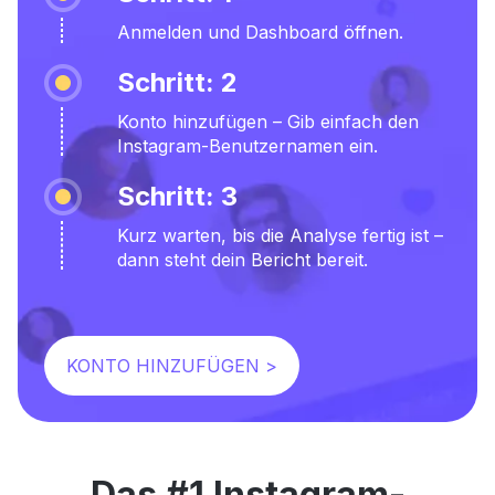
Anmelden und Dashboard öffnen.
Schritt: 2
Konto hinzufügen – Gib einfach den
Instagram-Benutzernamen ein.
Schritt: 3
Kurz warten, bis die Analyse fertig ist –
dann steht dein Bericht bereit.
KONTO HINZUFÜGEN >
Das #1 Instagram-