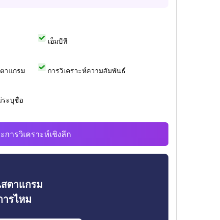
เอ็มบีที
สตาแกรม
การวิเคราะห์ความสัมพันธ์
ระบุชื่อ
ะการวิเคราะห์เชิงลึก
ินสตาแกรม
งการไหม