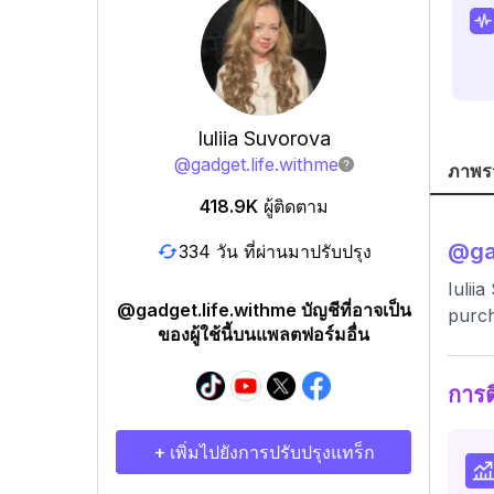
Iuliia Suvorova
@
gadget.life.withme
ภาพร
418.9K
ผู้ติดตาม
@
ga
334 วัน ที่ผ่านมาปรับปรุง
Iulii
@gadget.life.withme บัญชีที่อาจเป็น
purc
ของผู้ใช้นี้บนแพลตฟอร์มอื่น
การ
+ เพิ่มไปยังการปรับปรุงแทร็ก