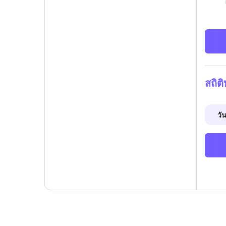
สถิต
วัน