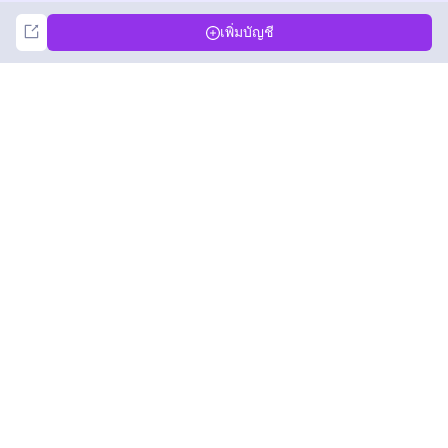
Not Now
Accept
เพิ่มบัญชี
DolphinRadar
เครื่องติดตามกิจกรรม Instagram ของคุณ
ตามเรามา
สินค้า
ทรัพยากร
ตัวอย่างการวิเคราะห์
บันทึกการเปลี่ยนแปลง
การกำหนดราคา
บล็อก
ติดต่อเรา
เกี่ยวกับเรา
รีวิว