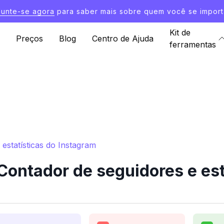
Junte-se agora
para saber mais sobre quem você se import
Kit de
Preços
Blog
Centro de Ajuda
ferramentas
statísticas do Instagram
ntador de seguidores e est