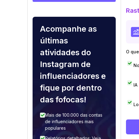
Rast
Acompanhe as
últimas
atividades do
O que 
Instagram de
No
influenciadores e
IA
fique por dentro
das fofocas!
Lo
Mais de 100.000 das contas
de influenciadores mais
populares
Relatórios detalhados: Veja