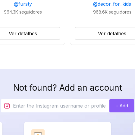
@
fursty
@
decor_for_kids
964.3K
seguidores
968.6K
seguidores
Ver detalhes
Ver detalhes
Not found? Add an account
+ Add