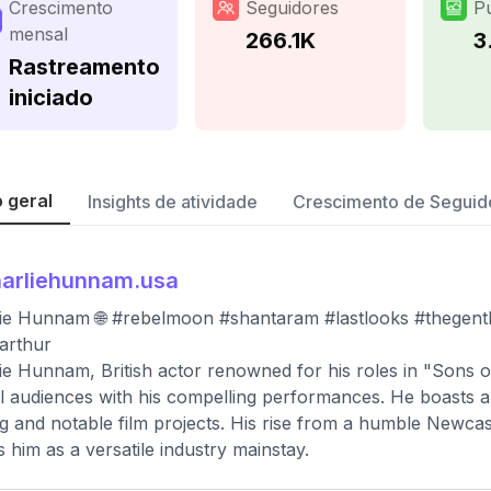
Crescimento
Seguidores
P
mensal
266.1K
3
Rastreamento
iniciado
 geral
Insights de atividade
Crescimento de Seguid
arliehunnam.usa
ie Hunnam 🌐 #rebelmoon #shantaram #lastlooks #thegentl
arthur
ie Hunnam, British actor renowned for his roles in "Sons o
l audiences with his compelling performances. He boasts a 
ng and notable film projects. His rise from a humble New
 him as a versatile industry mainstay.