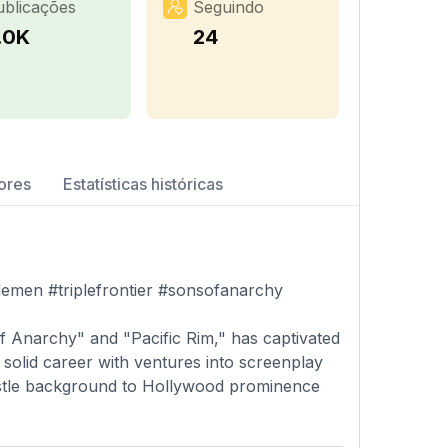
ublicações
Seguindo
.0K
24
ores
Estatísticas históricas
emen #triplefrontier #sonsofanarchy
f Anarchy" and "Pacific Rim," has captivated
solid career with ventures into screenplay
castle background to Hollywood prominence