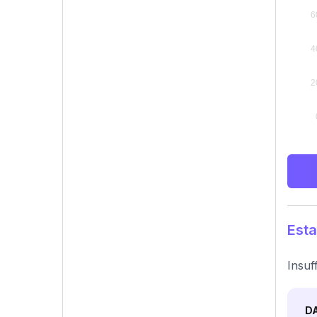
Esta
Insuf
D