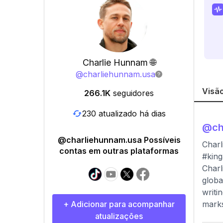
Charlie Hunnam 🌐
@
charliehunnam.usa
Visão
266.1K
seguidores
230 atualizado há dias
@
ch
@charliehunnam.usa Possíveis
Charl
contas em outras plataformas
#king
Charl
globa
writi
+ Adicionar para acompanhar
marks
atualizações