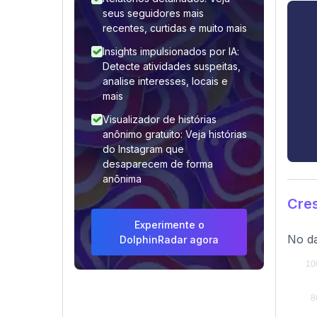
seus seguidores mais
recentes, curtidas e muito mais
Insights impulsionados por IA:
Detecte atividades suspeitas,
analise interesses, locais e
mais
Visualizador de histórias
anônimo gratuito: Veja histórias
do Instagram que
desaparecem de forma
anônima
Cre
Experimente o
No da
DolphinRadar agora