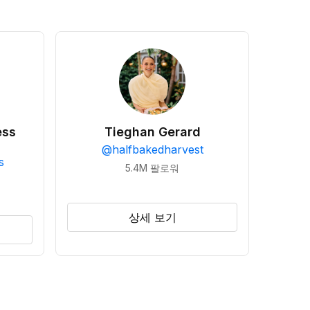
ess
Tieghan Gerard
@
halfbakedharvest
s
5.4M
팔로워
상세 보기