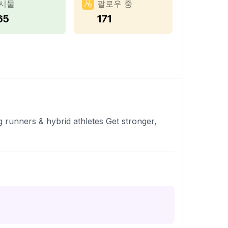
시물
팔로우 중
65
171
 runners & hybrid athletes Get stronger,