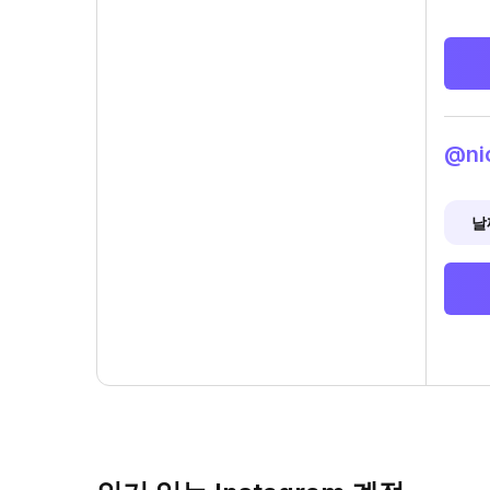
@ni
날