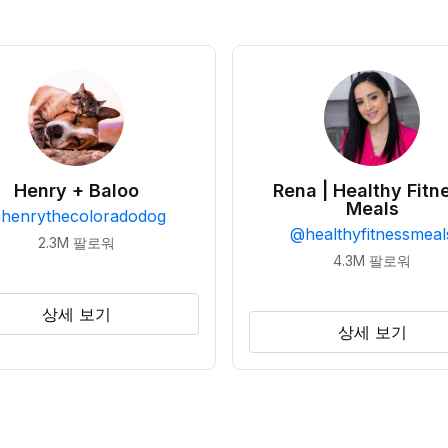
Henry + Baloo
Rena | Healthy Fitn
Meals
@
henrythecoloradodog
@
healthyfitnessmeal
2.3M
팔로워
4.3M
팔로워
상세 보기
상세 보기