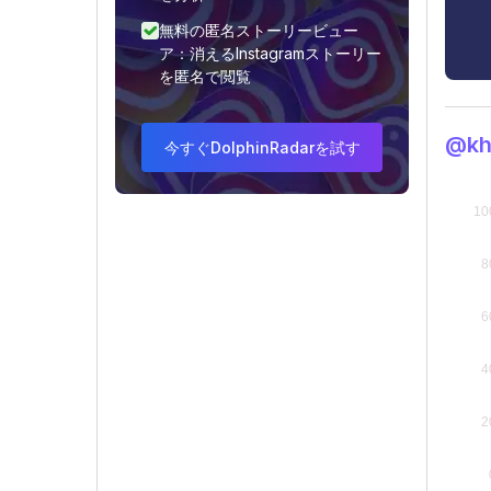
無料の匿名ストーリービュー
ア：消えるInstagramストーリー
を匿名で閲覧
@k
今すぐDolphinRadarを試す