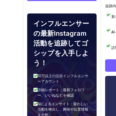
追跡内
新
インフルエンサー
の最新Instagram
A
活動を追跡してゴ
訪
シップを入手しよ
う！
10万以上の注目インフルエンサ
ーアカウント
詳細レポート：最新フォロワ
ー、いいねなどを確認
AIによるインサイト：疑わしい
活動を検出し、興味や位置情報
を分析