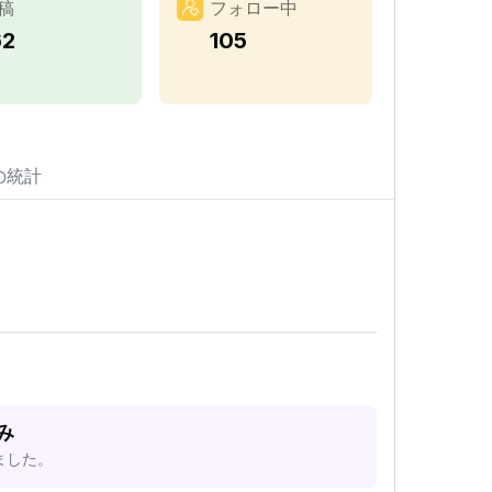
稿
フォロー中
62
105
の統計
み
ました。