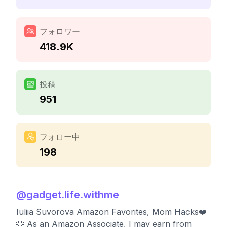
フォロワー
418.9K
投稿
951
フォロー中
198
@
gadget.life.withme
Iuliia Suvorova Amazon Favorites, Mom Hacks❤️
🫶 As an Amazon Associate, I may earn from