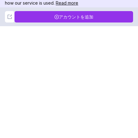
how our service is used.
Read more
Not Now
Accept
アカウントを追加
DolphinRadar
究極のインスタグラムアクティビティトラッカー
フォローする
製品
リソース
分析サンプル
変更履歴
料金
ブログ
お問い合わせ
私たちについて