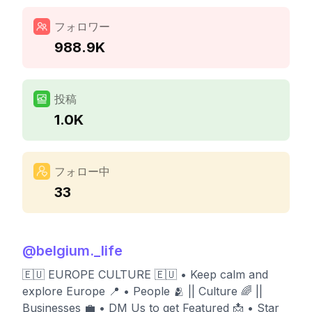
フォロワー
988.9K
投稿
1.0K
フォロー中
33
@
belgium._life
🇪🇺 EUROPE CULTURE 🇪🇺 • Keep calm and
explore Europe 📍 • People 🫂 || Culture 🌈 ||
Businesses 💼 • DM Us to get Featured 📩 • Star