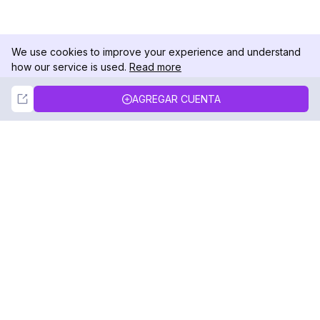
We use cookies to improve your experience and understand
how our service is used.
Read more
Not Now
Accept
AGREGAR CUENTA
DolphinRadar
Tu Rastreador Definitivo de Actividad en
Instagram
Síguenos