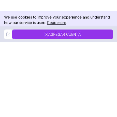
We use cookies to improve your experience and understand
how our service is used.
Read more
Not Now
Accept
AGREGAR CUENTA
DolphinRadar
Tu Rastreador Definitivo de Actividad en
Instagram
Síguenos