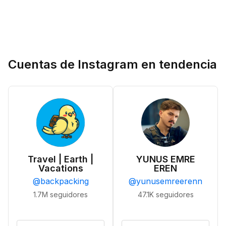
Cuentas de Instagram en tendencia
Travel | Earth |
YUNUS EMRE
Vacations
EREN
@
backpacking
@
yunusemreerenn
1.7M
seguidores
47.1K
seguidores