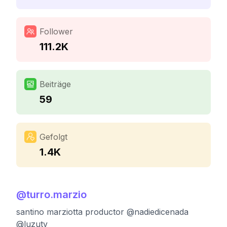
Follower
111.2K
Beiträge
59
Gefolgt
1.4K
@
turro.marzio
santino marziotta productor @nadiedicenada
@luzutv