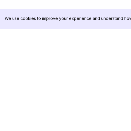
We use cookies to improve your experience and understand how 
DolphinRadar
PRODOTTO
Il tuo tracker di attività Instagram
Esempio di Analisi
definitivo
Prezzi
Contattaci
Seguici