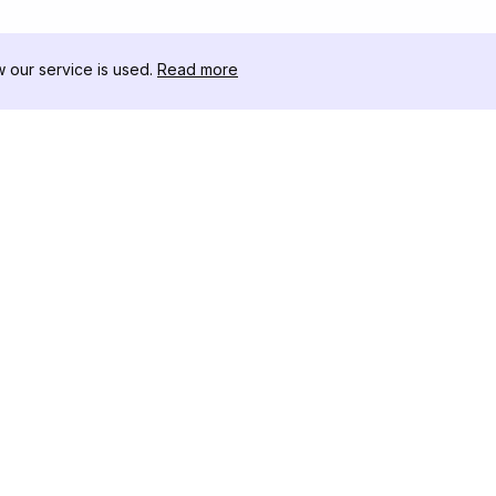
our service is used.
Read more
RISORSE
CASSETTA 
Registro delle Modifiche
Scaricatore
Blog
Influencer C
Chi siamo
Visualizzato
Recensioni
Stories
Centro Assistenza
Visualizzato
Affiliato
Instagram
Generatore 
Instagram
Controllore
Tracker dei 
Instagram