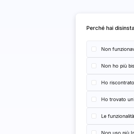
Perché hai disinst
Non funzionav
Non ho più bis
Ho riscontrato
Ho trovato un'
Le funzionalit
Non uso più I